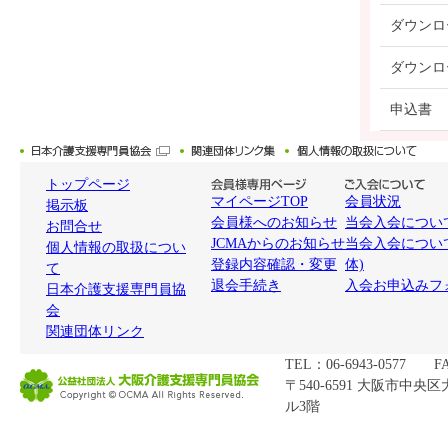
ダウンロ
ダウンロ
申込書
トップページ
マイページTOP
会員状況
掲示板
会員様へのお知らせ
当会入会について
お問合せ
JCMAからのお知らせ
当会入会につい
個人情報の取扱につい
登録内容確認・変更
体)
て
退会手続き
入会お申込みフ
日本介護支援専門員協
会
関連団体リンク
TEL：06-6943-0577 FA
〒540-6591 大阪市中央
ル3階