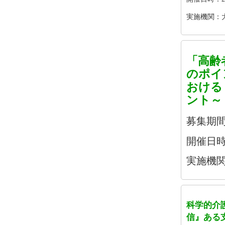
実施機関：大
「高齢
のポイ
おける
ント～
募集期
開催日時：2
実施機関
科学的介
信』ある