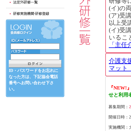
研修等
(イ)
(ア)
以上受
(イ)
いるこ
「主任
介護支
マット（
ID・パスワードをお忘れに
なった方は、下記協会電話
番号へお問い合わせ下さ
『NEW!
い。
せと利用
募集期間：
2
開催日時：2026
実施機関：大