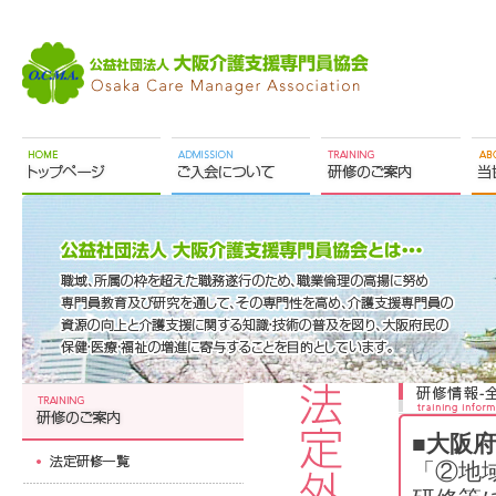
■大阪
「②地