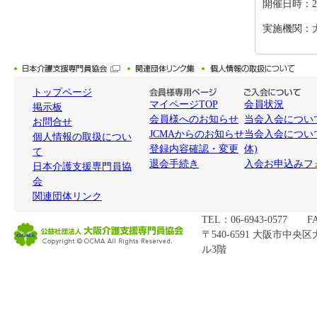
開催日時：2026
実施機関：
トップページ
マイページTOP
会員状況
掲示板
会員様へのお知らせ
当会入会について
お問合せ
JCMAからのお知らせ
当会入会につい
個人情報の取扱につい
登録内容確認・変更
体)
て
退会手続き
入会お申込みフ
日本介護支援専門員協
会
関連団体リンク
TEL：06-6943-0577 FA
〒540-6591 大阪市中央
ル3階