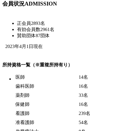
会員状況
ADMISSION
正会員
2893名
有効会員数
2961名
賛助団体
87団体
2023年4月1日現在
所持資格一覧
（※重複所持有り）
医師
14名
歯科医師
16名
薬剤師
33名
保健師
16名
看護師
239名
准看護師
54名