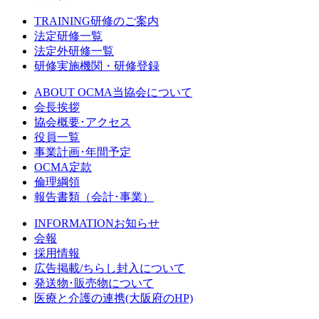
TRAINING
研修のご案内
法定研修一覧
法定外研修一覧
研修実施機関・研修登録
ABOUT OCMA
当協会について
会長挨拶
協会概要･アクセス
役員一覧
事業計画･年間予定
OCMA定款
倫理綱領
報告書類（会計･事業）
INFORMATION
お知らせ
会報
採用情報
広告掲載/ちらし封入について
発送物･販売物について
医療と介護の連携
(大阪府のHP)