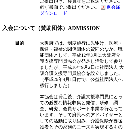
ご提出頂き、会員証をご返送ください。
必ず書面でご提出ください。
退会届
ダウンロード
入会について（賛助団体）
ADMISSION
目的
大阪府では、制度施行に先駆け、医療・
保健・福祉の関係団体の賛同のなか、職
能団体として、平成12年3月に大阪府介
護支援専門員協会が発足し活動して参り
ましたが、平成16年9月2日に社団法人 大
阪介護支援専門員協会を設立しました。
（平成26年4月1日付で、公益社団法人へ
移行しました）
本協会は発足後、介護支援専門員にとっ
ての必要な情報収集と発信、研修、調
査、研究、会員サポート事業を行なって
います。そして府民へのアドバイザーと
しての活動に取り組み、介護保険が要援
護者とその家族のニーズを実現するもの