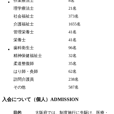
作業療法士
8名
理学療法士
21名
社会福祉士
373名
介護福祉士
1655名
管理栄養士
41名
栄養士
41名
歯科衛生士
96名
精神保健福祉士
32名
柔道整復師
35名
はり師・灸師
62名
訪問介護員
238名
その他
587名
入会について（個人）
ADMISSION
目的
大阪府では、制度施行に先駆け、医療・