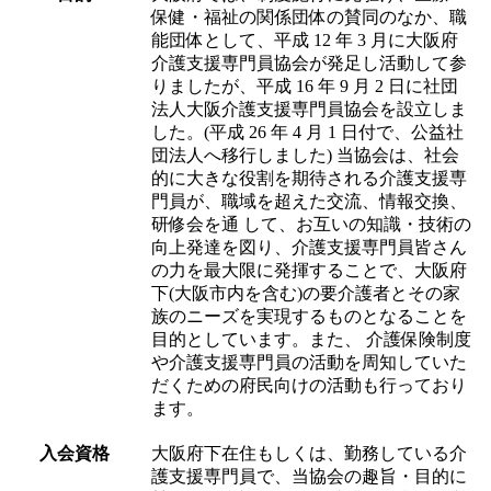
保健・福祉の関係団体の賛同のなか、職
能団体として、平成 12 年 3 月に大阪府
介護支援専門員協会が発足し活動して参
りましたが、平成 16 年 9 月 2 日に社団
法人大阪介護支援専門員協会を設立しま
した。(平成 26 年 4 月 1 日付で、公益社
団法人へ移行しました) 当協会は、社会
的に大きな役割を期待される介護支援専
門員が、職域を超えた交流、情報交換、
研修会を通 して、お互いの知識・技術の
向上発達を図り、介護支援専門員皆さん
の力を最大限に発揮することで、大阪府
下(大阪市内を含む)の要介護者とその家
族のニーズを実現するものとなることを
目的としています。また、 介護保険制度
や介護支援専門員の活動を周知していた
だくための府民向けの活動も行っており
ます。
入会資格
大阪府下在住もしくは、勤務している介
護支援専門員で、当協会の趣旨・目的に