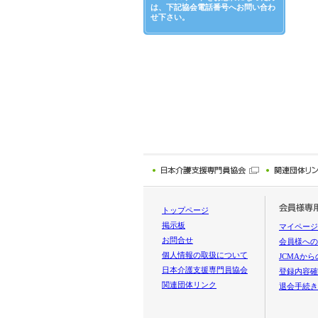
は、下記協会電話番号へお問い合わ
せ下さい。
トップページ
掲示板
マイページ
お問合せ
会員様への
個人情報の取扱について
JCMAか
日本介護支援専門員協会
登録内容確
関連団体リンク
退会手続き