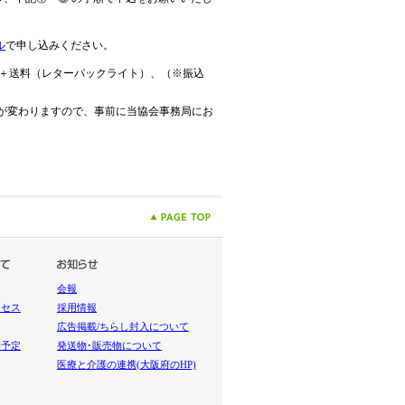
ル
で申し込みください。
＋送料（レターパックライト）、（※振込
が変わりますので、事前に当協会事務局にお
会報
クセス
採用情報
広告掲載/ちらし封入について
間予定
発送物･販売物について
医療と介護の連携
(大阪府のHP)