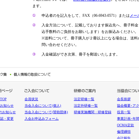
ます。
①
申込者のを記入をして、FAX（06-6943-0571）または
メー
②
入金方法について、記載しております振込先へ、冊子料金
込手数料のご負担をお願いします）をお振込みください。
※送料について、冊子購入が２冊以上になる場合は、送料
問い合わせください。
③
入金確認ができ次第、冊子を郵送いたします。
TOP
会員状況
法定研修一覧
会長挨拶
お知らせ
当会入会について(個人)
法定外研修一覧
協会概要･ア
らのお知らせ
当会入会について(賛助団体)
研修実施機関・研修登録
役員一覧
認・変更
入会お申込みフォーム
事業計画･年
OCMA定款
倫理綱領
会計報告