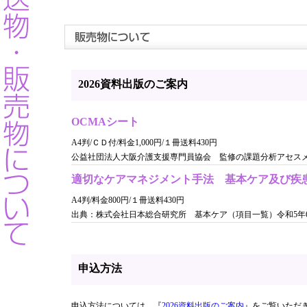
2026資料出版のご案内
OCMAシート
A4判/ＣＤ付/料金1,000円/１冊送料430円
公益社団法人大阪介護支援専門員協会 監修の課題分析アセス
適切なケアマネジメント手法 基本ケア及び疾
A4判/料金800円/１冊送料430円
出典：株式会社日本総合研究所 基本ケア（項目一覧）令和5年
申込方法
申込方法については、『
2026資料出版のご案内
』をご覧いただ