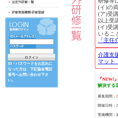
研修等
(イ)
(ア)
以上受
(イ)
いるこ
「主任
介護支
マット（
ID・パスワードをお忘れに
なった方は、下記協会電話
番号へお問い合わせ下さ
『NEW!
い。
解決する
募集期間：
2
開催日時：2026
実施機関：