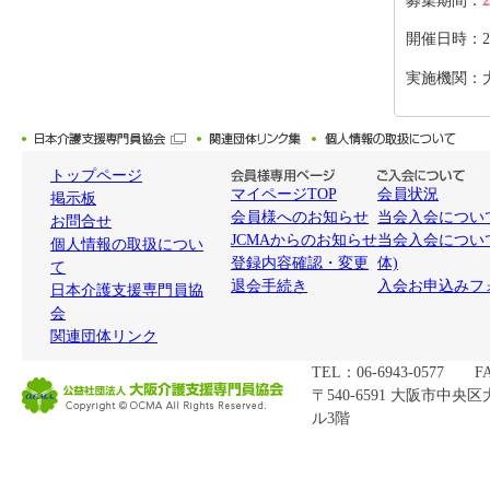
募集期間：
2
開催日時：2026
実施機関：
トップページ
マイページTOP
会員状況
掲示板
会員様へのお知らせ
当会入会について
お問合せ
JCMAからのお知らせ
当会入会につい
個人情報の取扱につい
登録内容確認・変更
体)
て
退会手続き
入会お申込みフ
日本介護支援専門員協
会
関連団体リンク
TEL：06-6943-0577 FA
〒540-6591 大阪市中央
ル3階