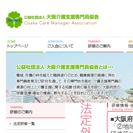
■大阪
「②地