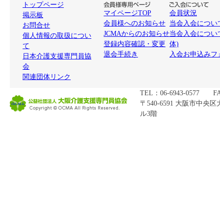
トップページ
マイページTOP
会員状況
掲示板
会員様へのお知らせ
当会入会について
お問合せ
JCMAからのお知らせ
当会入会につい
個人情報の取扱につい
登録内容確認・変更
体)
て
退会手続き
入会お申込みフ
日本介護支援専門員協
会
関連団体リンク
TEL：06-6943-0577 FA
〒540-6591 大阪市中央
ル3階