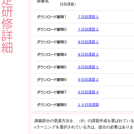
日目課題）
７日目課題１
７日目課題２
８日目課題１
８日目課題２
９日目課題１
９日目課題２
９日目課題３
１０日目課題
講義部分の受講方法を、（B）の課題作成を選ばれてい
eラーニングを選択されている方は、提出の必要はありま