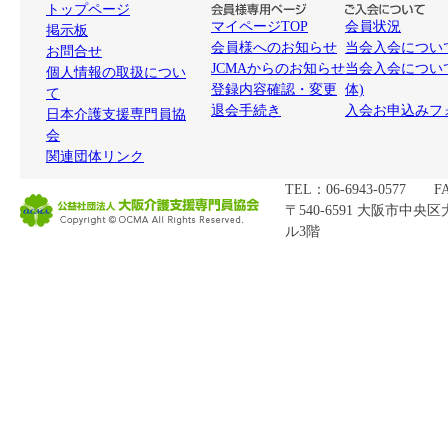
トップページ
マイページTOP
会員状況
掲示板
会員様へのお知らせ
当会入会について
お問合せ
JCMAからのお知らせ
当会入会につい
個人情報の取扱につい
登録内容確認・変更
体)
て
退会手続き
入会お申込みフ
日本介護支援専門員協
会
関連団体リンク
TEL：06-6943-0577 FA
〒540-6591 大阪市中央
ル3階