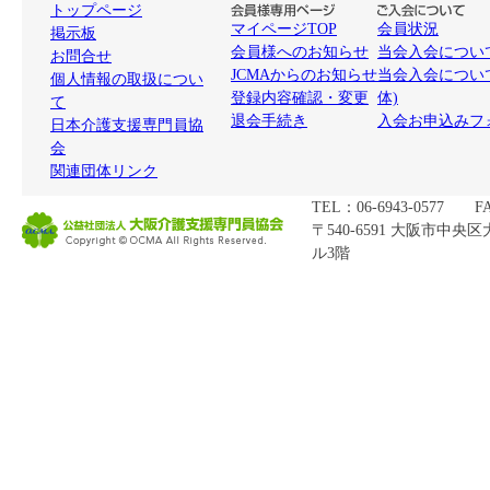
トップページ
マイページTOP
会員状況
掲示板
会員様へのお知らせ
当会入会について
お問合せ
JCMAからのお知らせ
当会入会につい
個人情報の取扱につい
登録内容確認・変更
体)
て
退会手続き
入会お申込みフ
日本介護支援専門員協
会
関連団体リンク
TEL：06-6943-0577 FA
〒540-6591 大阪市中央
ル3階