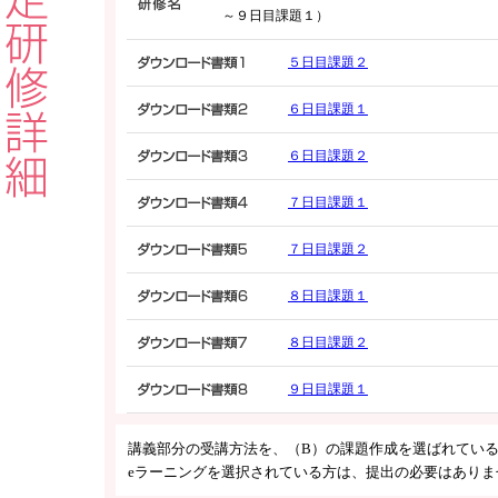
～９日目課題１）
５日目課題２
６日目課題１
６日目課題２
７日目課題１
７日目課題２
８日目課題１
８日目課題２
９日目課題１
講義部分の受講方法を、（B）の課題作成を選ばれてい
eラーニングを選択されている方は、提出の必要はありま