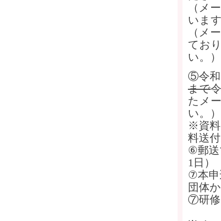
（メ
いま
（メ
てお
い。）
⑤令和
まで
令
たメ
い。）
※資
料送
⑥郵送
1日）
⑦本申
団体か
⑦研修