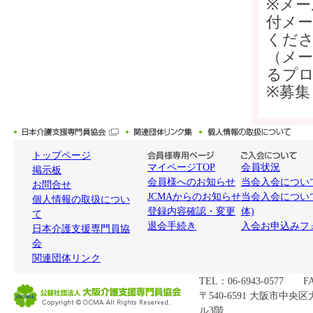
※メール
付メ
くだ
（メ
るプ
※募集
トップページ
マイページTOP
会員状況
掲示板
会員様へのお知らせ
当会入会について
お問合せ
JCMAからのお知らせ
当会入会につい
個人情報の取扱につい
登録内容確認・変更
体)
て
退会手続き
入会お申込みフ
日本介護支援専門員協
会
関連団体リンク
TEL：06-6943-0577 FA
〒540-6591 大阪市中央
ル3階