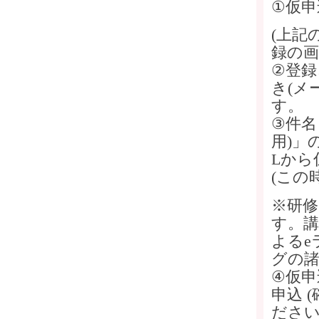
①仮申
(上記
録の
②登録
き(メ
す。
③件名
用)」
Lから
(この
※研
す。
よるe
グの
④仮申
申込 
ださ