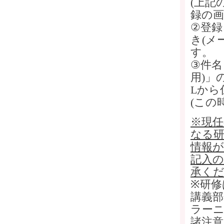
(上記
録の
②登録
き(メ
す。
③件名
用)」
Lから
(この
※
現任
なる
情報
記入
承く
※研修
講義部
ラーニ
諸注