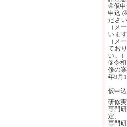
④仮申
申込 
ださ
（メ
いま
（メ
てお
い。）
⑤令和
修の案
年9月
仮申込
研修実
専門研
定、
専門研