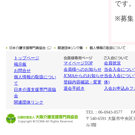
です
※募集
トップページ
マイページTOP
会員状況
掲示板
会員様へのお知らせ
当会入会について
お問合せ
JCMAからのお知らせ
当会入会につい
個人情報の取扱につい
登録内容確認・変更
体)
て
退会手続き
入会お申込みフ
日本介護支援専門員協
会
関連団体リンク
TEL：06-6943-0577 FA
〒540-6591 大阪市中央
ル3階