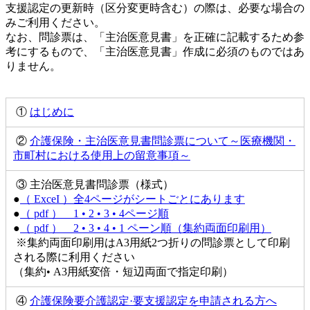
支援認定の更新時（区分変更時含む）の際は、必要な場合の
みご利用ください。
なお、問診票は、「主治医意見書」を正確に記載するため参
考にするもので、「主治医意見書」作成に必須のものではあ
りません。
①
はじめに
②
介護保険・主治医意見書問診票について～医療機関・
市町村における使用上の留意事項～
③ 主治医意見書問診票（様式）
●
（ ExceI ）全4ページがシートごとにあります
●
（ pdf ） 1 • 2 • 3 • 4ページ順
●
（ pdf ） 2 • 3 • 4 • 1 ペーン順（集約両面印刷用）
※集約両面印刷用はA3用紙2つ折りの問診票として印刷
される際に利用ください
（集約• A3用紙変倍・短辺両面で指定印刷）
④
介護保険要介護認定·要支援認定を申請される方へ