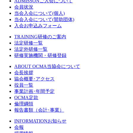
ADMISSON
ご入会について
会員状況
当会入会について(個人)
当会入会について(賛助団体)
入会お申込みフォーム
TRAINING
研修のご案内
法定研修一覧
法定外研修一覧
研修実施機関・研修登録
ABOUT OCMA
当協会について
会長挨拶
協会概要･アクセス
役員一覧
事業計画･年間予定
OCMA定款
倫理綱領
報告書類（会計･事業）
INFORMATION
お知らせ
会報