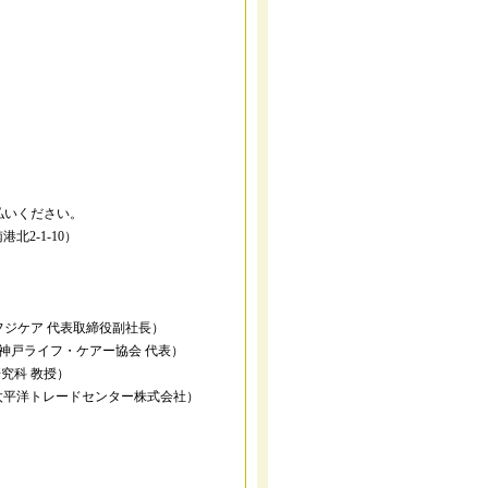
」
払いください。
2-1-10）
フジケア 代表取締役副社長）
イフ・ケアー協会 代表）
研究科 教授）
ア太平洋トレードセンター株式会社）