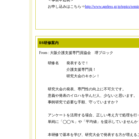
＜事前申込制＞
お申し込みはこちら⇒
http://www.ageless.gr.jp/topics/semi
8/6研修案内
From : 大阪介護支援専門員協会 堺ブロック
研修名 発表するで！
介護支援専門員！
研究大会のキホン！
研究大会の発表、専門性の向上に不可欠です。
意義や発表のイロハを学んだ人、少ないと思います。
事例研究で必要な手順、守っていますか？
アンケートを活用する場合、正しい考え方で処理を行
単純に「◯◯％」や「平均値」を提示していませんか
本研修で基本を学び、研究大会で発表する方が増える