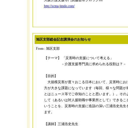
大阪介護支援専門員協会堺ブロックHP
http://scma.jimdo.com/
旭区支部総会記念講演会のお知らせ
From : 旭区支部
【テーマ】 「災害時の支援について考える」
－介護支援専門員に求められる役割は？－
【目的】
大規模災害が度々おこる日本において、災害時にお
方が大きな課題になっています（毎回、様々な問題が
とはニュース等でご存知のことと思います。）。その
して（あるいは対人援助職や事業所として）できるこ
いうことを、災害時の支援に造詣の深い三浦浩史先生
ます。
【講師】三浦浩史先生