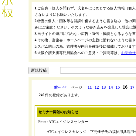
1.
ご自身・他人を問わず、氏名をはじめとする個人情報（個人
さないようにお願いいたします。
2.
特定の個人・団体等を誹謗中傷するような書き込み・他の閲
みはご遠慮ください。そのような書き込みを発見した場合は
3.
当サイトの運用に沿わない広告・宣伝・勧誘となるような書
4.
その他、当協会・ホームページの主旨に沿わないような書き
5.
スパム防止の為、管理者が内容を確認後に掲載しております
6.
大阪介護支援専門員協会へのご意見・ご質問等は、
お問合せ
16
11
12
13
14
15
17
前へ <<
ページ ：
249
件の登録があります。
セミナー開催のお知らせ
From : ATCエイジレスセンター
ATCエイジレスカレッジ「下元佳子氏の福祉用具活用