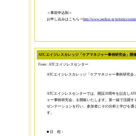
＜事前申込制＞
お申し込みはこちら⇒
http://www.ageless.gr.jp/topics/semi
ATCエイジレスカレッジ「ケアマネジャー事例研究会」開
From : ATCエイジレスセンター
ATCエイジレスカレッジ「ケアマネジャー事例研究会
ATCエイジレスセンターでは、開設20周年を記念しA
ャー事例研究会」を開催いたします。第一線で活躍す
ゼンテーションを行い、参加者にその分析と学びを通
す。
■ 日 程：