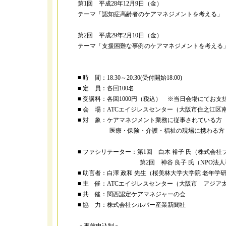
第1回 平成28年12月9日（金）
テーマ「認知症高齢者のケアマネジメントを考える」
第2回 平成29年2月10日（金）
テーマ「支援困難な事例のケアマネジメントを考える
■ 時 間：18:30～20:30(受付開始18:00)
■ 定 員：各回100名
■ 受講料：各回1000円（税込） ※当日会場にてお支
■ 会 場：ATCエイジレスセンター（大阪市住之江区南港北
■ 対 象：ケアマネジメント業務に従事されている方
医療・保険・介護・福祉の現場に携わる方
■ ファシリテーター：第1回 白木 裕子 氏（株式会社
第2回 神谷 良子 氏（NPO法人神戸ラ
■ 助言者：白澤 政和 先生（桜美林大学大学院 老年学
■ 主 催：ATCエイジレスセンター（大阪市 アジ
■ 共 催：関西認定ケアマネジャーの会
■ 協 力：株式会社シルバー産業新聞社