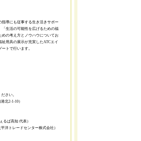
の指導にも従事する生き活きサポー
、「生活の可能性を広げるための福
ための考え方とノウハウについてお
祉用具の展示が充実したATCエイ
ゲートで行います。
ください。
2-1-10）
ぇるぱ高知 代表）
ア太平洋トレードセンター株式会社）