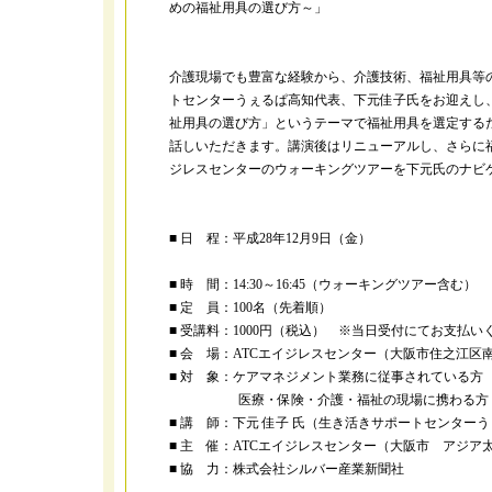
めの福祉用具の選び方～」
介護現場でも豊富な経験から、介護技術、福祉用具等
トセンターうぇるぱ高知代表、下元佳子氏をお迎えし
祉用具の選び方」というテーマで福祉用具を選定する
話しいただきます。講演後はリニューアルし、さらに福
ジレスセンターのウォーキングツアーを下元氏のナビ
■ 日 程：平成28年12月9日（金）
■ 時 間：14:30～16:45（ウォーキングツアー含む）
■ 定 員：100名（先着順）
■ 受講料：1000円（税込） ※当日受付にてお支払い
■ 会 場：ATCエイジレスセンター（大阪市住之江区南港北
■ 対 象：ケアマネジメント業務に従事されている方
医療・保険・介護・福祉の現場に携わる方
■ 講 師：下元 佳子 氏（生き活きサポートセンターう
■ 主 催：ATCエイジレスセンター（大阪市 アジ
■ 協 力：株式会社シルバー産業新聞社