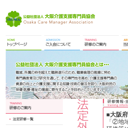
■大阪
「②地