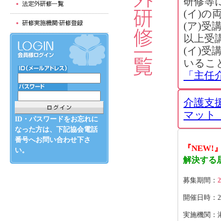
研修等
(イ)
(ア)
以上受
(イ)
いるこ
「主任
介護支
マット（
ID・パスワードをお忘れに
なった方は、下記協会電話
番号へお問い合わせ下さ
『NEW!
い。
解決する
募集期間：
2
開催日時：2026
実施機関：