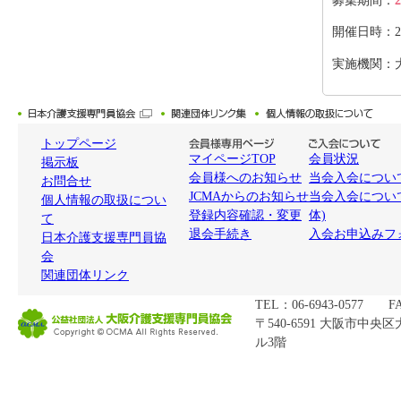
募集期間：
2
開催日時：2026
実施機関：
トップページ
マイページTOP
会員状況
掲示板
会員様へのお知らせ
当会入会について
お問合せ
JCMAからのお知らせ
当会入会につい
個人情報の取扱につい
登録内容確認・変更
体)
て
退会手続き
入会お申込みフ
日本介護支援専門員協
会
関連団体リンク
TEL：06-6943-0577 FA
〒540-6591 大阪市中央
ル3階