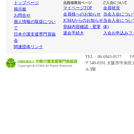
トップページ
マイページTOP
会員状況
掲示板
会員様へのお知らせ
当会入会について
お問合せ
JCMAからのお知らせ
当会入会につい
個人情報の取扱につい
登録内容確認・変更
体)
て
退会手続き
入会お申込みフ
日本介護支援専門員協
会
関連団体リンク
TEL：06-6943-0577 FA
〒540-6591 大阪市中央
ル3階