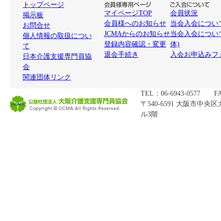
トップページ
マイページTOP
会員状況
掲示板
会員様へのお知らせ
当会入会について
お問合せ
JCMAからのお知らせ
当会入会につい
個人情報の取扱につい
登録内容確認・変更
体)
て
退会手続き
入会お申込みフ
日本介護支援専門員協
会
関連団体リンク
TEL：06-6943-0577 FA
〒540-6591 大阪市中央
ル3階