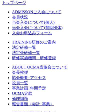
トップページ
ADMISSON
ご入会について
会員状況
当会入会について(個人)
当会入会について(賛助団体)
入会お申込みフォーム
TRAINING
研修のご案内
法定研修一覧
法定外研修一覧
研修実施機関・研修登録
ABOUT OCMA
当協会について
会長挨拶
協会概要･アクセス
役員一覧
事業計画･年間予定
OCMA定款
倫理綱領
報告書類（会計･事業）