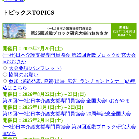
トピックス
TOPICS
開催日：2027年2月20日(土)
(一社)日本介護支援専門員協会 第25回近畿ブロック研究大会
inおおさか
◇
大会要項(パンフレット)
◇
協賛のお願い
◇
参加･演題発表､協賛(出展･広告･ランチョンセミナー)の申
込はこちら
開催日：2026年8月22日(土)～23日(日)
第20回(一社)日本介護支援専門員協会 全国大会inおかやま
開催日：2025年11月1日(土)～2日(日)
第19回(一社)日本介護支援専門員協会 20周年記念全国大会
開催日：2025年2月14日(土)
(一社)日本介護支援専門員協会 第24回近畿ブロック研究大会
inなら