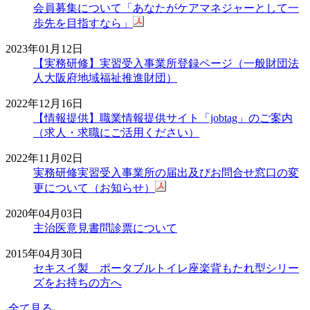
会員募集について「あなたがケアマネジャーとして一
歩先を目指すなら」
2023年01月12日
【実務研修】実習受入事業所登録ページ（一般財団法
人大阪府地域福祉推進財団）
2022年12月16日
【情報提供】職業情報提供サイト「jobtag」のご案内
（求人・求職にご活用ください）
2022年11月02日
実務研修実習受入事業所の届出及びお問合せ窓口の変
更について（お知らせ）
2020年04月03日
主治医意見書問診票について
2015年04月30日
セキスイ製 ポータブルトイレ座楽背もたれ型シリー
ズをお持ちの方へ
全て見る