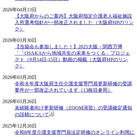
2026年04月13日
【大阪府からのご案内】大阪府指定介護老人福祉施設
入所選考指針が一部改正されました（大阪府HPのリン
ク）
2026年03月30日
【当協会も参加しました！】2025大阪・関西万博
「「OSAKAから地域共生の未来をつくる」プロジェ
クト（9月14日-15日）動画の掲載（大阪府HPのリン
ク）
2026年03月28日
令和８年度大阪府主任介護支援専門員更新研修の受講
要件が一部改正されています（13枚目参照）
2026年03月26日
未経験者向け更新研修（ZOOM演習）の受講確定通知
の誤植について
2025年12月26日
令和8年度介護支援専門員法定研修のオンライン利用に