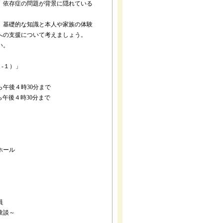
、依存症の問題が背景に隠れている
、基礎的な知識と本人や家族の体験
への支援について考えましょう。
い。
-１）」
ら午後４時30分まで
後４時30分まで
ホール
員
験談～