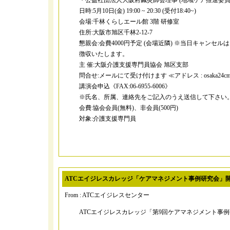
・公益社団法人大阪府鍼灸師会理事 (地域ケア推進委員
日時:5月10日(金) 19:00 ~ 20:30 (受付18:40~)
会場:千林くらしエール館 3階 研修室
住所:大阪市旭区千林2-12-7
懇親会:会費4000円予定 (会場近隣) ※当日キャンセ
徴収いたします。
主 催:大阪介護支援専門員協会 旭区支部
問合せ:メールにて受け付けます ≪アドレス : osaka24cm@g
講演会申込《FAX:06-6955-6006》
※氏名、所属、連絡先をご記入のうえ送信して下さい
会費:協会会員(無料)、非会員(500円)
対象:介護支援専門員
ATCエイジレスカレッジ「ケアマネジメント事例研究会」
From : ATCエイジレスセンター
ATCエイジレスカレッジ「第9回ケアマネジメント事