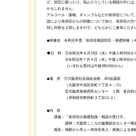
ど、対応に困ったり、悩んだりしている相談の中には
かもしれません。
アルコール・薬物、ギャンブルなどの依存症について
談により依存症からの回復について知り、依存症の方
同じ内容を２回しますので、どちらかにご参加くださ
◆研修名 令和元年度「依存症相談対応・基礎研修（Ａ
◆日 時 ①令和元年６月19日（水）午後１時30分か
②令和元年７月４日（木）午後１時30分から午
（いずれも受付は午後1時10分から）
◆場 所 ①大阪府社会福祉会館 403会議室
（大阪市中央区谷町７丁目４－15）
②大阪府泉南府民センター １階 多目的
（岸和田市野田町３丁目13-２）
◆内 容
講義：「依存症の基礎知識・相談の受け方」
講師：大阪府こころの健康総合センター職
報告：体験から学ぶ～依存症本人・家族による体