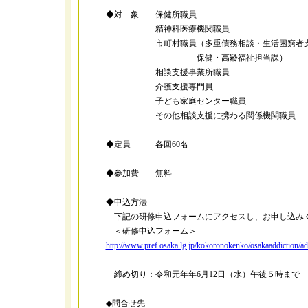
◆対 象 保健所職員
精神科医療機関職員
市町村職員（多重債務相談・生活困窮者支援
保健・高齢福祉担当課）
相談支援事業所職員
介護支援専門員
子ども家庭センター職員
その他相談支援に携わる関係機関職員
◆定員 各回60名
◆参加費 無料
◆申込方法
下記の研修申込フォームにアクセスし、お申し込み
＜研修申込フォーム＞
http://www.pref.osaka.lg.jp/kokoronokenko/osakaaddiction/a
締め切り：令和元年年6月12日（水）午後５時まで
◆問合せ先