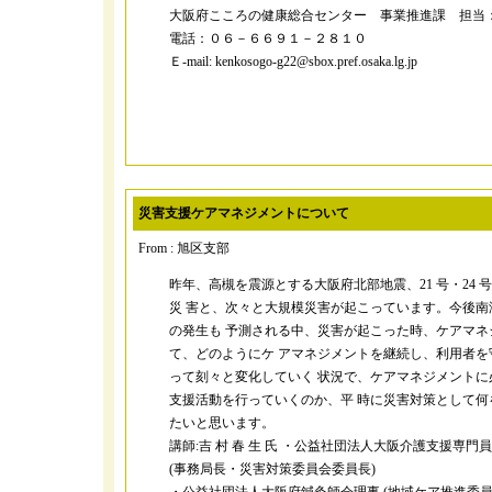
大阪府こころの健康総合センター 事業推進課 担当
電話：０６－６６９１－２８１０
Ｅ-mail: kenkosogo-g22@sbox.pref.osaka.lg.jp
災害支援ケアマネジメントについて
From : 旭区支部
昨年、高槻を震源とする大阪府北部地震、21 号・24
災 害と、次々と大規模災害が起こっています。今後南
の発生も 予測される中、災害が起こった時、ケアマネ
て、どのようにケ アマネジメントを継続し、利用者を
って刻々と変化していく 状況で、ケアマネジメントに
支援活動を行っていくのか、平 時に災害対策として何
たいと思います。
講師:吉 村 春 生 氏 ・公益社団法人大阪介護支援専門
(事務局長・災害対策委員会委員長)