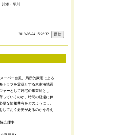
：川添・平川
2019-05-24 15:26:32
 号スーパー台風、局所的豪雨による
海トラフを震源とする東南海地震
ジャーとして居宅の事業所とし
守っていくのか。時間の経過に伴
必要な情報共有をどのようにし、
をしておく必要があるのかを考え
員協会理事