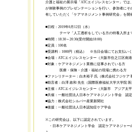
介護と福祉の展示場「ATCエイジレスセンター」では
が体験事例のプレゼンテーションを行い、参加者にそ
有していただく「ケアマネジメント事例研究会」を開
■日程：2019年6月12日（水）
テーマ「人工透析をしている方の特養入所まで
■時間：18:30～20:30(受付開始18:00)
■定員：100名
■受講料：1000円（税込） ※当日会場にてお支払い
■会場：ATCエイジレスセンター（大阪市住之江区南港北2-1
■対象：ケアマネジメント業務に従事されている方
医療・保険・介護・福祉の現場に携わる方
■ファシリテーター：白木裕子 氏（株式会社フジケア 
■助言者：白澤 政和 先生（国際医療福祉大学大学院 
■主催：ATCエイジレスセンター（大阪市 アジア太
■共催：一般社団法人日本ケアマネジメント学会 認
■協力：株式会社シルバー産業新聞社
■後援：一般社団法人日本認知症ケア学会
※この研究会は、以下に認定されています。
・日本ケアマネジメント学会 認定ケアマネジャーの