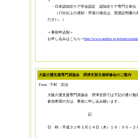
ト
・日本認知症ケア学会認定 認知症ケア専門士単位：
（15分以上の遅刻・早退の場合は、受講証明書の
ださい。）
＜事前申込制＞
お申し込みはこちら⇒
http://www.ageless.gr.jp/topics/semi
大阪介護支援専門員協会 摂津支部主催研修会のご案内
From : 下村 宗治
大阪介護支援専門員協会 摂津支部では下記の通り勉
参加希望の方は、事前に申し込み願います。
記
日 時：平成３１年３月１４日（木）１９：００～２