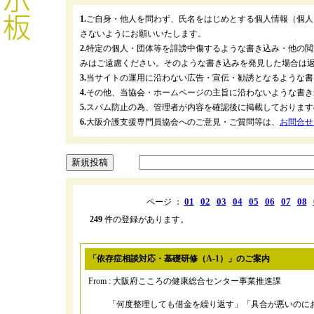
1.
ご自身・他人を問わず、氏名をはじめとする個人情報（個人
さないようにお願いいたします。
2.
特定の個人・団体等を誹謗中傷するような書き込み・他の閲
みはご遠慮ください。そのような書き込みを発見した場合は
3.
当サイトの運用に沿わない広告・宣伝・勧誘となるような書
4.
その他、当協会・ホームページの主旨に沿わないような書き
5.
スパム防止の為、管理者が内容を確認後に掲載しております
6.
大阪介護支援専門員協会へのご意見・ご質問等は、
お問合せ
01
02
03
04
05
06
07
08
ページ ：
249
件の登録があります。
「依存症相談対応・基礎研修（A-1）」のご案内
From : 大阪府こころの健康総合センター事業推進課
「何度整理しても借金を繰り返す」「具合が悪いのに