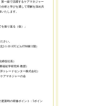
、第一線で活躍するケアマネジャー
の分析と学びを通して理解を深め共
催いたします。
を振り返る（仮）」
ください。
-10 ATCビルITM棟11階）
取締役社長）
医療福祉学研究科 教授）
平洋トレードセンター株式会社）
定ケアマネジャーの会
更新時の研修ポイント：5ポイン