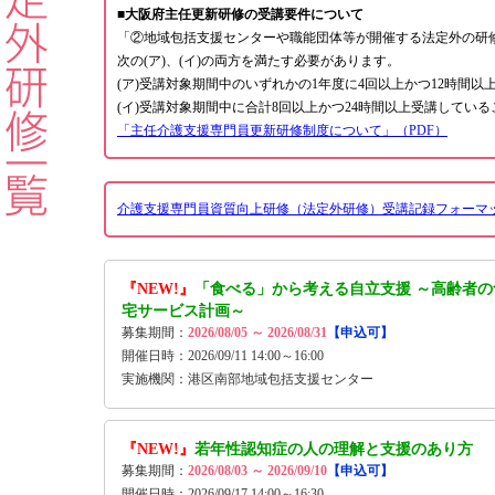
■大阪府主任更新研修の受講要件について
「②地域包括支援センターや職能団体等が開催する法定外の研
次の(ア)、(イ)の両方を満たす必要があります。
(ア)受講対象期間中のいずれかの1年度に4回以上かつ12時間以
(イ)受講対象期間中に合計8回以上かつ24時間以上受講している
「主任介護支援専門員更新研修制度について」（PDF）
介護支援専門員資質向上研修（法定外研修）受講記録フォーマッ
『NEW!』
「食べる」から考える自立支援 ～高齢者
宅サービス計画～
募集期間：
2026/08/05 ～ 2026/08/31
【申込可】
開催日時：2026/09/11 14:00～16:00
実施機関：港区南部地域包括支援センター
『NEW!』
若年性認知症の人の理解と支援のあり方
募集期間：
2026/08/03 ～ 2026/09/10
【申込可】
開催日時：2026/09/17 14:00～16:30