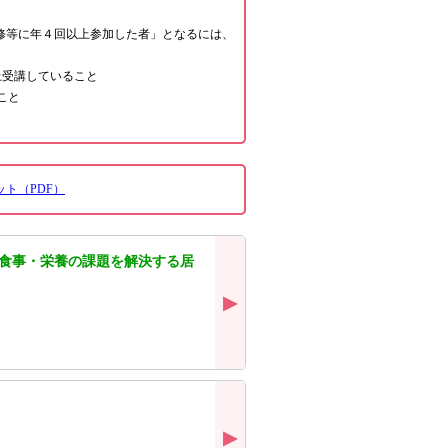
修等に年４回以上参加した者」となるには、
上受講していること
こと
ト（PDF）
の食事・栄養の課題を解決する居